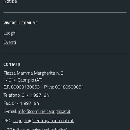
Notizie
VIVERE IL COMUNE
Luoghi
Eventi
CONTATTI
Piazza Mamma Margherita n. 3
14014 Capriglio (AT)
C.F. 80003130053 - P.Iva: 00189500051
Telefono:
0141 997194
Fax: 0141 997194
E-mail:
PEC:
URP (ufficio relazioni col pubblico)