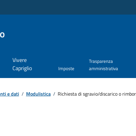
io
Vivere
Trasparenza
Capriglio
Imposte
amministrativa
ti e dati
/
Modulistica
/
Richiesta di sgravio/discarico o rimbo