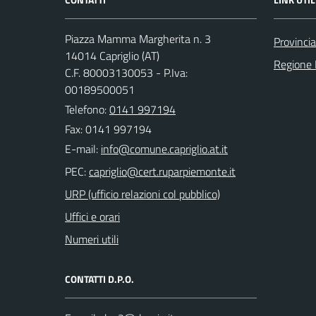
Piazza Mamma Margherita n. 3
Provincia
14014 Capriglio (AT)
Regione
C.F. 80003130053 - P.Iva:
00189500051
Telefono:
0141 997194
Fax: 0141 997194
E-mail:
PEC:
URP (ufficio relazioni col pubblico)
Uffici e orari
Numeri utili
CONTATTI D.P.O.