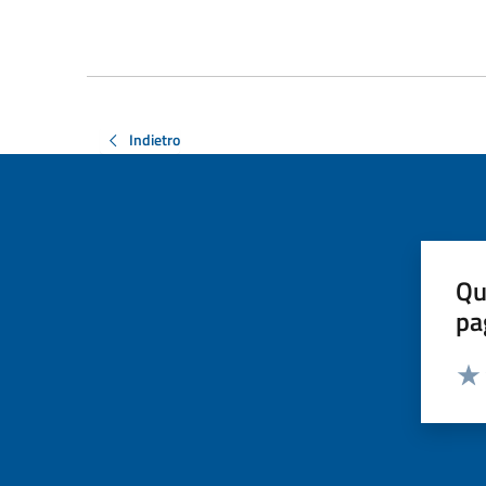
Indietro
Qu
pa
Valut
Valu