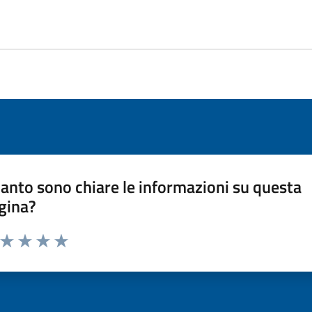
anto sono chiare le informazioni su questa
gina?
a da 1 a 5 stelle la pagina
ta 1 stelle su 5
Valuta 2 stelle su 5
Valuta 3 stelle su 5
Valuta 4 stelle su 5
Valuta 5 stelle su 5