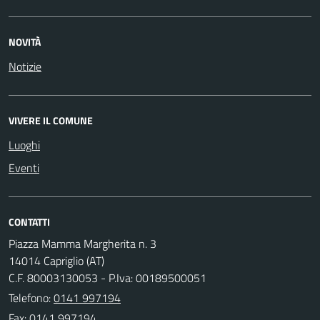
NOVITÀ
Notizie
VIVERE IL COMUNE
Luoghi
Eventi
CONTATTI
Piazza Mamma Margherita n. 3
14014 Capriglio (AT)
C.F. 80003130053 - P.Iva: 00189500051
Telefono:
0141 997194
Fax: 0141 997194