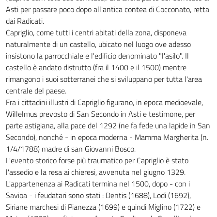
Asti per passare poco dopo all'antica contea di Cocconato, retta
dai Radicati.
Capriglio, come tutti i centri abitati della zona, disponeva
naturalmente di un castello, ubicato nel luogo ove adesso
insistono la parrocchiale e l'edificio denominato "l'asilo". Il
castello è andato distrutto (fra il 1400 e il 1500) mentre
rimangono i suoi sotterranei che si sviluppano per tutta l'area
centrale del paese.
Fra i cittadini illustri di Capriglio figurano, in epoca medioevale,
Willelmus prevosto di San Secondo in Asti e testimone, per
parte astigiana, alla pace del 1292 (ne fa fede una lapide in San
Secondo), nonché - in epoca moderna - Mamma Margherita (n.
1/4/1788) madre di san Giovanni Bosco.
L'evento storico forse più traumatico per Capriglio è stato
l'assedio e la resa ai chieresi, avvenuta nel giugno 1329.
L'appartenenza ai Radicati termina nel 1500, dopo - con i
Savioa - i feudatari sono stati : Dentis (1688), Lodi (1692),
Siriane marchesi di Pianezza (1699) e quindi Miglino (1722) e