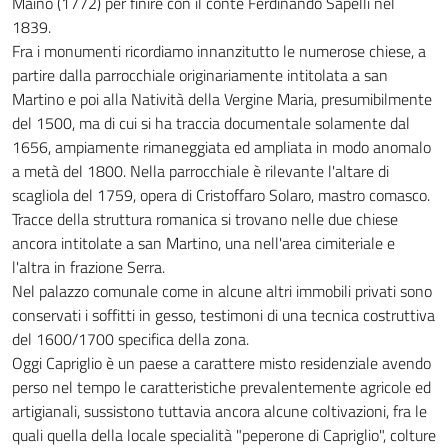
Maino (1772) per finire con il conte Ferdinando Sapelli nel
1839.
Fra i monumenti ricordiamo innanzitutto le numerose chiese, a
partire dalla parrocchiale originariamente intitolata a san
Martino e poi alla Natività della Vergine Maria, presumibilmente
del 1500, ma di cui si ha traccia documentale solamente dal
1656, ampiamente rimaneggiata ed ampliata in modo anomalo
a metà del 1800. Nella parrocchiale è rilevante l'altare di
scagliola del 1759, opera di Cristoffaro Solaro, mastro comasco.
Tracce della struttura romanica si trovano nelle due chiese
ancora intitolate a san Martino, una nell'area cimiteriale e
l'altra in frazione Serra.
Nel palazzo comunale come in alcune altri immobili privati sono
conservati i soffitti in gesso, testimoni di una tecnica costruttiva
del 1600/1700 specifica della zona.
Oggi Capriglio è un paese a carattere misto residenziale avendo
perso nel tempo le caratteristiche prevalentemente agricole ed
artigianali, sussistono tuttavia ancora alcune coltivazioni, fra le
quali quella della locale specialità "peperone di Capriglio", colture