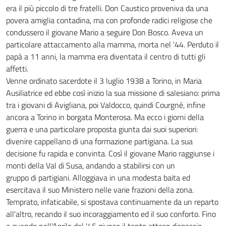
era il più piccolo di tre fratelli. Don Caustico proveniva da una
povera amiglia contadina, ma con profonde radici religiose che
condussero il giovane Mario a seguire Don Bosco. Aveva un
particolare attaccamento alla mamma, morta nel '44. Perduto il
papà a 11 anni, la mamma era diventata il centro di tutti gli
affetti.
Venne ordinato sacerdote il 3 luglio 1938 a Torino, in Maria
Ausiliatrice ed ebbe così inizio la sua missione di salesiano: prima
tra i giovani di Avigliana, poi Valdocco, quindi Courgné, infine
ancora a Torino in borgata Monterosa. Ma ecco i giorni della
guerra e una particolare proposta giunta dai suoi superiori:
divenire cappellano di una formazione partigiana. La sua
decisione fu rapida e convinta. Così il giovane Mario raggiunse i
monti della Val di Susa, andando a stabilirsi con un
gruppo di partigiani. Alloggiava in una modesta baita ed
esercitava il suo Ministero nelle varie frazioni della zona.
Temprato, infaticabile, si spostava continuamente da un reparto
all'altro, recando il suo incoraggiamento ed il suo conforto. Fino