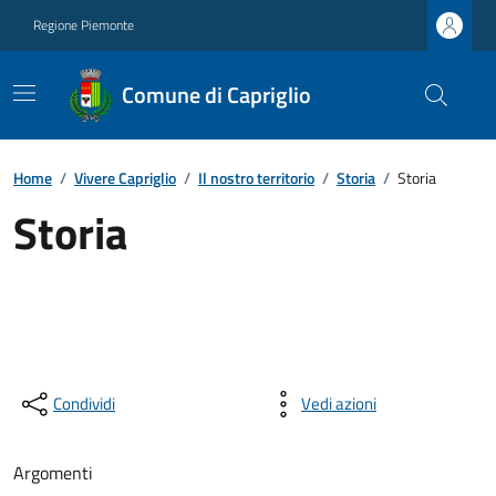
Regione Piemonte
Comune di Capriglio
Home
/
Vivere Capriglio
/
Il nostro territorio
/
Storia
/
Storia
Storia
Condividi
Vedi azioni
Argomenti