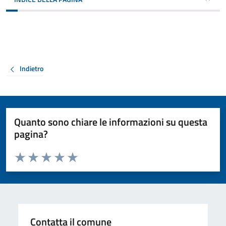
Indietro
Quanto sono chiare le informazioni su questa
pagina?
Valuta da 1 a 5 stelle la pagina
Valuta 1 stelle su 5
Valuta 2 stelle su 5
Valuta 3 stelle su 5
Valuta 4 stelle su 5
Valuta 5 stelle su 5
Contatta il comune