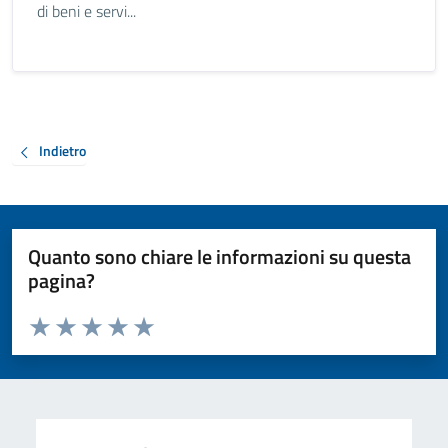
di beni e servi...
Indietro
Quanto sono chiare le informazioni su questa
pagina?
Valuta da 1 a 5 stelle la pagina
Valuta 1 stelle su 5
Valuta 2 stelle su 5
Valuta 3 stelle su 5
Valuta 4 stelle su 5
Valuta 5 stelle su 5