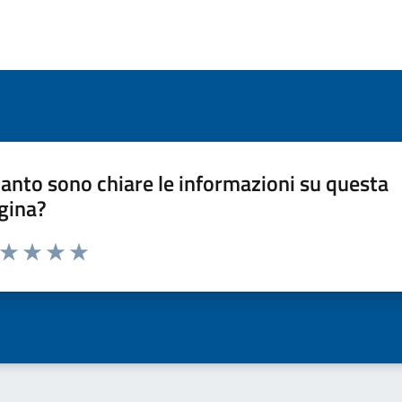
anto sono chiare le informazioni su questa
gina?
a da 1 a 5 stelle la pagina
ta 1 stelle su 5
Valuta 2 stelle su 5
Valuta 3 stelle su 5
Valuta 4 stelle su 5
Valuta 5 stelle su 5