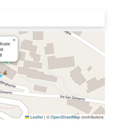
×
inate
56
8
Leaflet
|
©
OpenStreetMap
contributors