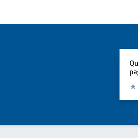
Qu
pa
Valut
Valu